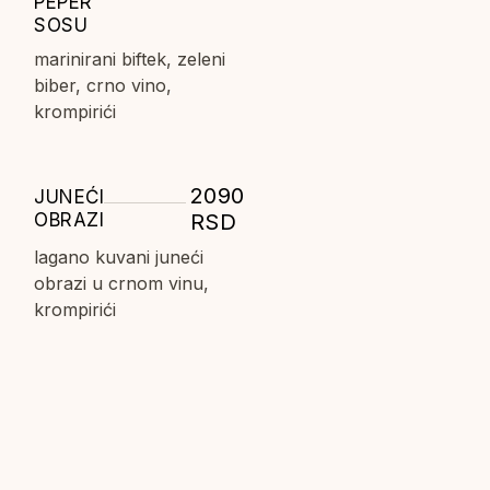
PEPER
SOSU
marinirani biftek, zeleni
biber, crno vino,
krompirići
2090
JUNEĆI
OBRAZI
RSD
lagano kuvani juneći
obrazi u crnom vinu,
krompirići