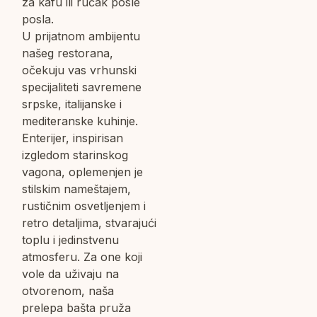
za kafu ili ručak posle
posla.
U prijatnom ambijentu
našeg restorana,
očekuju vas vrhunski
specijaliteti savremene
srpske, italijanske i
mediteranske kuhinje.
Enterijer, inspirisan
izgledom starinskog
vagona, oplemenjen je
stilskim nameštajem,
rustičnim osvetljenjem i
retro detaljima, stvarajući
toplu i jedinstvenu
atmosferu. Za one koji
vole da uživaju na
otvorenom, naša
prelepa bašta pruža