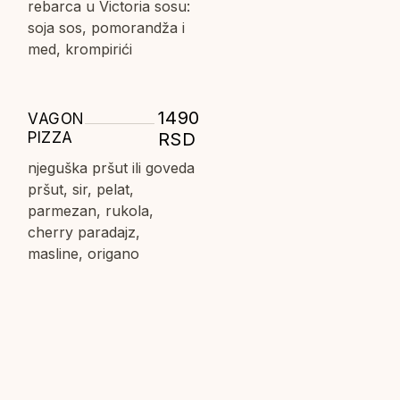
rebarca u Victoria sosu:
soja sos, pomorandža i
med, krompirići
1490
VAGON
PIZZA
RSD
njeguška pršut ili goveda
pršut, sir, pelat,
parmezan, rukola,
cherry paradajz,
masline, origano