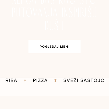
PUTOVANJA INSPIRIŠU
DUŠU
POGLEDAJ MENI
RIBA
PIZZA
SVEŽI SASTOJCI