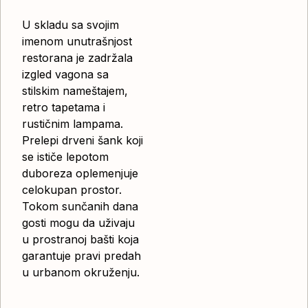
U skladu sa svojim
imenom unutrašnjost
restorana je zadržala
izgled vagona sa
stilskim nameštajem,
retro tapetama i
rustičnim lampama.
Prelepi drveni šank koji
se ističe lepotom
duboreza oplemenjuje
celokupan prostor.
Tokom sunčanih dana
gosti mogu da uživaju
u prostranoj bašti koja
garantuje pravi predah
u urbanom okruženju.