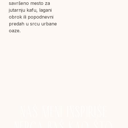
savršeno mesto za
jutarnju kafu, lagani
obrok ili popodnevni
predah u srcu urbane
oaze.
NAŠ MENI INSPIRIŠE
NEPCA BAŠ KAO ŠTO