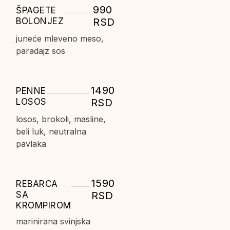
990
ŠPAGETE
BOLONJEZ
RSD
juneće mleveno meso,
paradajz sos
1490
PENNE
LOSOS
RSD
losos, brokoli, masline,
beli luk, neutralna
pavlaka
1590
REBARCA
SA
RSD
KROMPIROM
marinirana svinjska